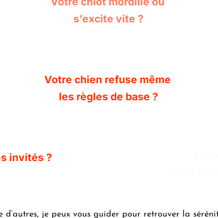
Votre chiot mordille ou 
s’excite vite ?
Votre chien refuse même 
les règles de base ?
Et bi
s invités ?
où je vou
e d’autres, je peux vous guider pour retrouver la séréni